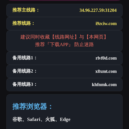
推荐主线路：
34.96.227.59:31204
推荐线路：
i9zciw.com
建议同时收藏【线路网址】与【本网页】
推荐『下载APP』 防止迷路
备用线路1：
rlvf0d.com
备用线路2：
x8xmt.com
备用线路3：
khfnmk.com
推荐浏览器：
谷歌、Safari、火狐、Edge